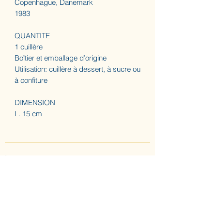
Copenhague, Danemark
1983
QUANTITE
1 cuillère
Boîtier et emballage d’origine
Utilisation: cuillère à dessert, à sucre ou
à confiture
DIMENSION
L. 15 cm
A propos
ACCUEIL
LES AUGUSTINES
ATELIER (SUR RDV) NOUS CONTACTER
CONFIDENTIALITE & CGV