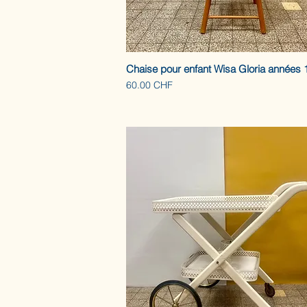
Chaise pour enfant Wisa Gloria années 
Prix
60.00 CHF