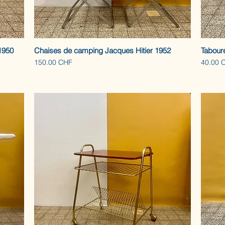
1950
Chaises de camping Jacques Hitier 1952
Tabour
Prix
Prix
150.00 CHF
40.00 