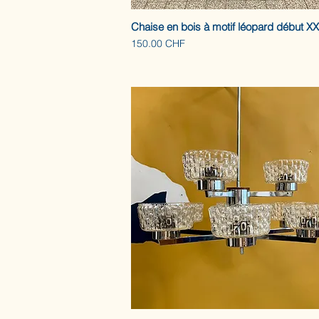
Chaise en bois à motif léopard début X
Prix
150.00 CHF