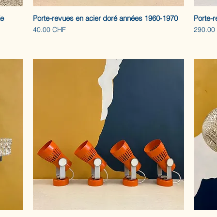
Xe
Porte-revues en acier doré années 1960-1970
Porte-
Prix
Prix
40.00 CHF
290.00