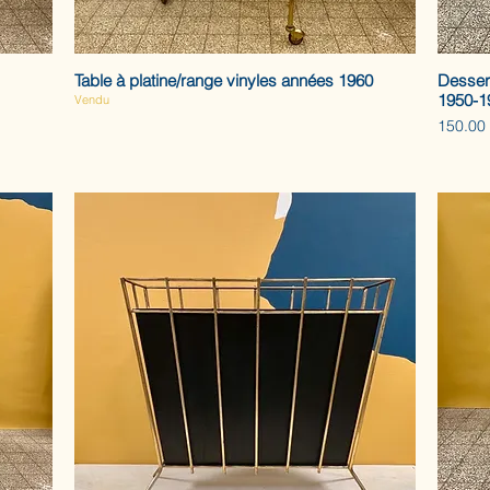
Table à platine/range vinyles années 1960
Dessert
1950-1
Vendu
Prix
150.00