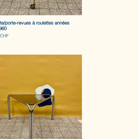
e/porte-revues à roulettes années
960
 CHF