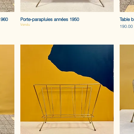
1960
Porte-parapluies années 1950
Table 
Vendu
Prix
190.00