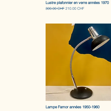
Lustre plafonnier en verre années 1970
Prix original
Prix promotionnel
300.00 CHF
210.00 CHF
Lampe Famor années 1950-1960