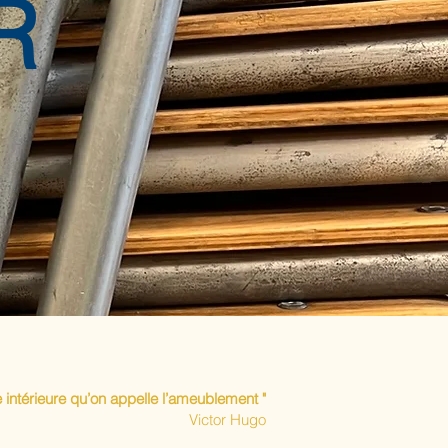
R
re intérieure qu’on appelle l’ameublement "
Victor Hugo