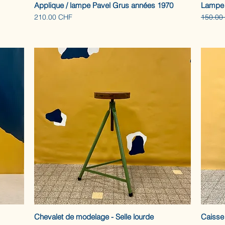
Applique / lampe Pavel Grus années 1970
Lampe 
Prix
Prix ori
210.00 CHF
150.00
Chevalet de modelage - Selle lourde
Caisse