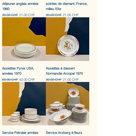
déjeuner anglais années
pointes de diamant, France,
1960
milieu XXe
Prix original
Prix promotionnel
Prix original
Prix promotionnel
30.00 CHF
21.00 CHF
30.00 CHF
21.00 CHF
Assiettes Pyrex USA,
Assiettes à dessert
années 1970
Normandie Arcopal 1975
Prix original
Prix promotionnel
Prix original
Prix promotionnel
60.00 CHF
42.00 CHF
30.00 CHF
21.00 CHF
Service Petrolair années
Service Arzberg à fleurs