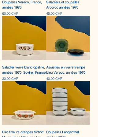
Coupelles Vereco, France,
Saladiers et coupelles
années 1970
Arcoroc années 1970
Prix
Prix
60.00 CHF
45.00 CHF
Saladier verre blanc opaline,
Assiettes en verre trempé
années 1970, Sovirel, France
bleu Vereco, années 1970
Prix
Prix
20.00 CHF
40.00 CHF
Plat à fleurs oranges Schott
Coupelles Langenthal