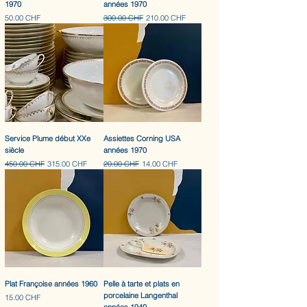
1970
années 1970
Prix
Prix original
Prix promotionnel
50.00 CHF
300.00 CHF
210.00 CHF
Service Plume début XXe
Assiettes Corning USA
siècle
années 1970
Prix original
Prix promotionnel
Prix original
Prix promotionnel
450.00 CHF
315.00 CHF
20.00 CHF
14.00 CHF
Plat Françoise années 1960
Pelle à tarte et plats en
porcelaine Langenthal
Prix
15.00 CHF