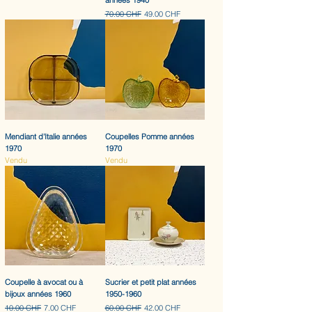
années 1940
Prix original
Prix promotionnel
70.00 CHF
49.00 CHF
Mendiant d'Italie années
Coupelles Pomme années
1970
1970
Vendu
Vendu
Coupelle à avocat ou à
Sucrier et petit plat années
bijoux années 1960
1950-1960
Prix original
Prix promotionnel
Prix original
Prix promotionnel
10.00 CHF
7.00 CHF
60.00 CHF
42.00 CHF