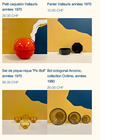
Petit caquelon Vallauris
Panier Vallauris années 1970
années 1970
Prix
10.00 CHF
Prix
20.00 CHF
Set de pique-nique "Pic Boll"
Bol octogonal Arcoroc,
années 1970
collection Octime, années
1980
Prix
95.00 CHF
Prix
20.00 CHF