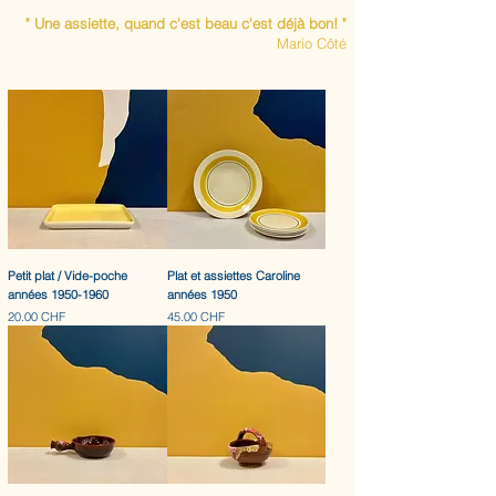
" Une assiette, quand c'est beau c'est
déjà bon! "
Mario Côté
Petit plat / Vide-poche
Plat et assiettes Caroline
années 1950-1960
années 1950
Prix
Prix
20.00 CHF
45.00 CHF