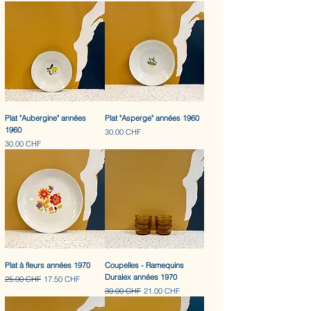
Plat "Aubergine" années
Plat "Asperge" années 1960
1960
Prix
30.00 CHF
Prix
30.00 CHF
Plat à fleurs années 1970
Coupelles - Ramequins
Duralex années 1970
Prix original
Prix promotionnel
25.00 CHF
17.50 CHF
Prix original
Prix promotionnel
30.00 CHF
21.00 CHF