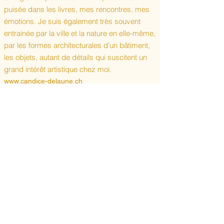
puisée dans les livres, mes rencontres, mes
émotions. Je suis également très souvent
entrainée par la ville et la nature en elle-même,
par les formes architecturales d’un bâtiment,
les objets, autant de détails qui suscitent un
grand intérêt artistique chez moi.
www.candice-delaune.ch
@candice_delaune
LES OBJETS VUS PAR CANDICE
L’objet indispensable à ma pratique
Le crayon à papier. C’est l’objet de base pour
le dessin. Il prend peu de place et fait partie
de tous mes voyages. Il se suffit à lui-même,
par la richesse de ses rendus
L’objet dont je ne me séparerai jamais
Une bague, que je porte tous les jours. Elle