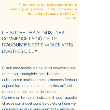
" En ce moment, je me pose quand-même
beaucoup de questions.
En fait, on vole tout le
temps dans l'espace,
à l'infini ... "
Auguste
L'HISTOIRE DES AUGUSTINES
COMMENCE LÀ OÙ CELLE
D'
AUGUSTE
S'EST ENVOL
É
E VERS
D'AUTRES CIEUX
Si son âme facétieuse nous fait souvent signe
de manière intangible, ses diverses
collections minutieusement ordonnées forment
aujourd’hui un cabinet de curiosités qu’il est
doux de contempler et de toucher.
Comme un lien vers l’indicible, il nous rappelle
chaque jour à quel point les objets ont une vie,
une mémoire et un sens empreint d’émotions.