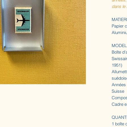
dans le
MATIER
Papier c
Alumini
MODEL
Boîte d'
Swissair
1951)
Allumet
suédois
Années
Suisse
Composi
Cadre e
QUANT
1 boîte 