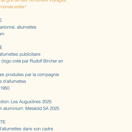
 monde entier!
E
artonné, allumettes
um
E
allumettes publicitaire
 (logo créé par Rudolf Bircher en
tes produites par la compagnie
e d'allumettes
 1950
tion: Les Augustines 2025
n aluminium: Metaloïd SA 2025
ITE
d'allumettes dans son cadre