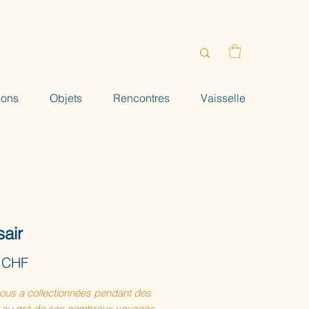
ions
Objets
Rencontres
Vaisselle
sair
Prix
 CHF
nous a collectionnées pendant des
 au gré de ses nombreux voyages