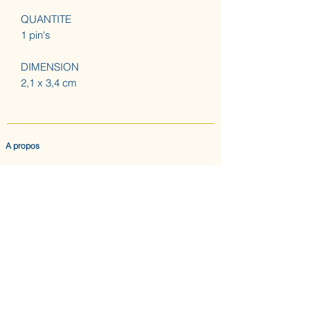
QUANTITE
1 pin's
DIMENSION
2,1 x 3,4 cm
A propos
ACCUEIL
LES AUGUSTINES
ATELIER (SUR RDV) NOUS CONTACTER
CONFIDENTIALITE & CGV
Nous suivre
INSTAGRAM
ABONNEZ-VOUS AU BULLETIN DES AUGUSTINES