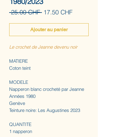
1980/2023
Prix
Prix
 25.00 CHF 
17.50 CHF
original
promotionnel
Ajouter au panier
Le crochet de Jeanne devenu noir
MATIERE
Coton teint
MODELE
Napperon blanc crocheté par Jeanne
Années 1980
Genève
Teinture noire: Les Augustines 2023
QUANTITE
1 napperon