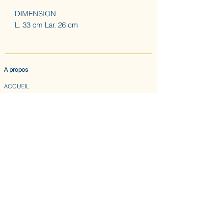
DIMENSION
L. 33 cm Lar. 26 cm
A propos
ACCUEIL
LES AUGUSTINES
ATELIER (SUR RDV) NOUS CONTACTER
CONFIDENTIALITE & CGV
Nous suivre
INSTAGRAM
ABONNEZ-VOUS AU BULLETIN DES AUGUSTINES
Envoyer