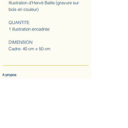
Illustration d'Hervé Baille (gravure sur
bois en couleur)
QUANTITE
1 illustration encadrée
DIMENSION
Cadre: 40 cm x 50 cm
A propos
ACCUEIL
LES AUGUSTINES
ATELIER (SUR RDV) NOUS CONTACTER
CONFIDENTIALITE & CGV
Nous suivre
INSTAGRAM