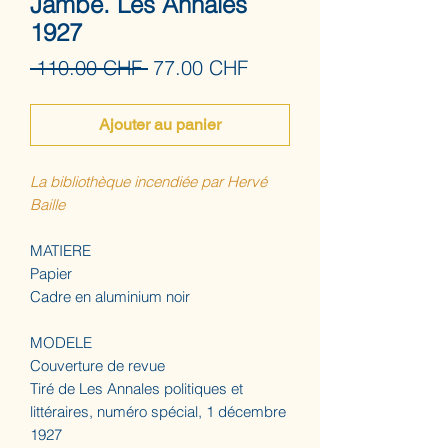
Jambe. Les Annales
1927
Prix
Prix
 110.00 CHF 
77.00 CHF
original
promotionnel
Ajouter au panier
La bibliothèque incendiée par Hervé
Baille
MATIERE
Papier
Cadre en aluminium noir
MODELE
Couverture de revue
Tiré de Les Annales politiques et
littéraires, numéro spécial, 1 décembre
1927