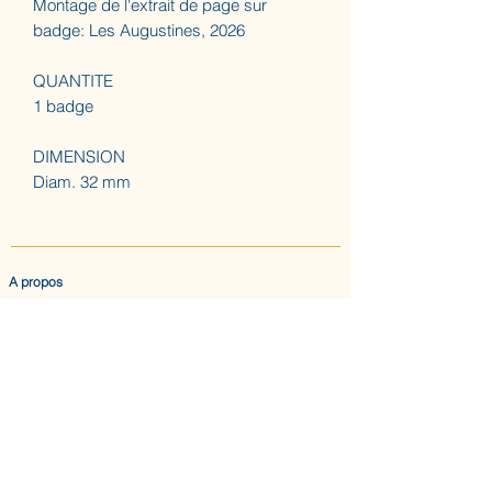
Montage de l'extrait de page sur
badge: Les Augustines, 2026
QUANTITE
1 badge
DIMENSION
Diam. 32 mm
A propos
ACCUEIL
LES AUGUSTINES
ATELIER (SUR RDV) NOUS CONTACTER
CONFIDENTIALITE & CGV
Nous suivre
INSTAGRAM