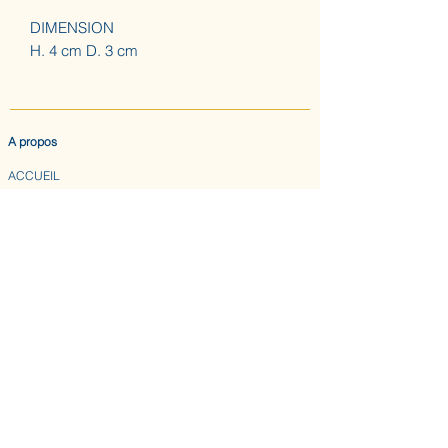
DIMENSION
H. 4 cm D. 3 cm
A propos
ACCUEIL
LES AUGUSTINES
ATELIER (SUR RDV) NOUS CONTACTER
CONFIDENTIALITE & CGV
Nous suivre
INSTAGRAM
ABONNEZ-VOUS AU BULLETIN DES AUGUSTINES
Envoyer