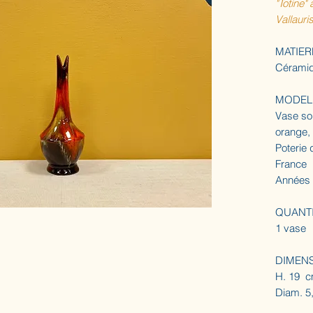
"Totine" 
Vallauri
MATIER
Céramiq
MODEL
Vase so
orange,
Poterie 
France
Années
QUANT
1 vase
DIMEN
H. 19 
Diam. 5