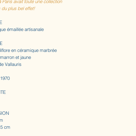
à Paris avait toute une collection
s du plus bel effet!
E
ue émaillée artisanale
E
liflore en céramique marbrée
 marron et jaune
de Vallauris
 1970
ITE
SION
cm
,5 cm