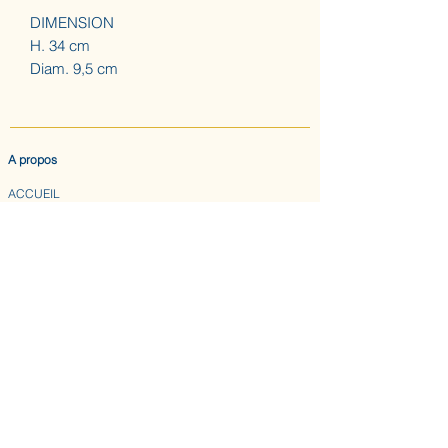
DIMENSION
H. 34 cm
Diam. 9,5 cm
A propos
ACCUEIL
LES AUGUSTINES
ATELIER (SUR RDV) NOUS CONTACTER
CONFIDENTIALITE & CGV
Nous suivre
INSTAGRAM
ABONNEZ-VOUS AU BULLETIN DES AUGUSTINES
Envoyer