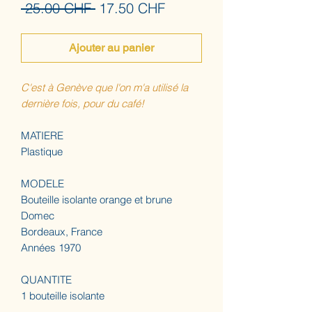
Prix
Prix
 25.00 CHF 
17.50 CHF
original
promotionnel
Ajouter au panier
C'est à Genève que l'on m'a utilisé la
dernière fois, pour du café!
MATIERE
Plastique
MODELE
Bouteille isolante orange et brune
Domec
Bordeaux, France
Années 1970
QUANTITE
1 bouteille isolante