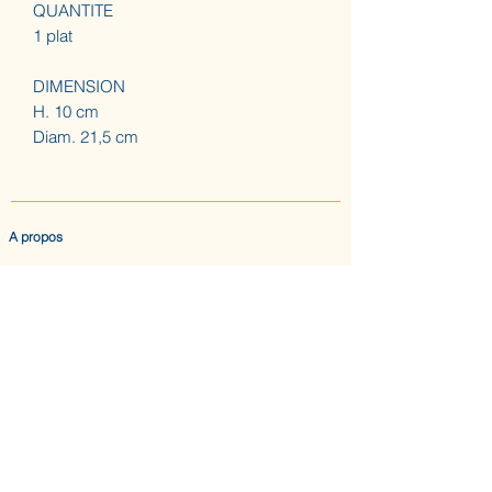
QUANTITE
1 plat
DIMENSION
H. 10 cm
Diam. 21,5 cm
A propos
ACCUEIL
LES AUGUSTINES
ATELIER (SUR RDV) NOUS CONTACTER
CONFIDENTIALITE & CGV
Nous suivre
INSTAGRAM
ABONNEZ-VOUS AU BULLETIN DES AUGUSTINES