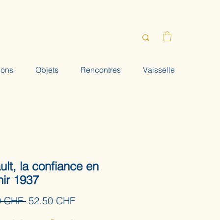
ions
Objets
Rencontres
Vaisselle
lt, la confiance en
nir 1937
Prix
Prix
0 CHF 
52.50 CHF
original
promotionnel