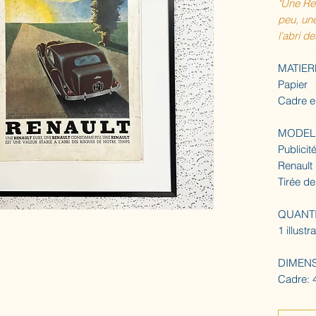
"Une Re
peu, une
l'abri d
MATIER
Papier
Cadre e
MODEL
Publicit
Renault
Tirée de
QUANT
1 illust
DIMEN
Cadre: 