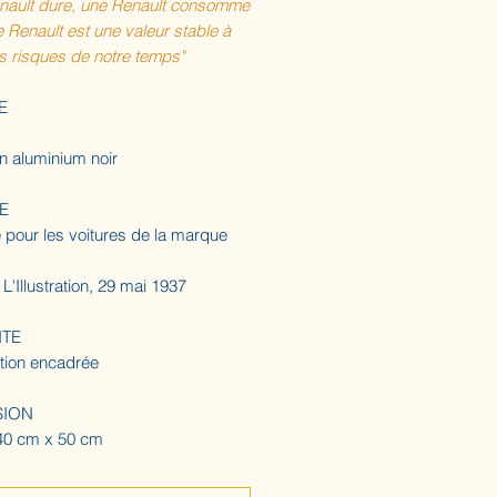
nault dure, une Renault consomme
 Renault est une valeur stable à
es risques de notre temps"
E
n aluminium noir
E
é pour les voitures de la marque
 L'Illustration, 29 mai 1937
ITE
ration encadrée
SION
40 cm x 50 cm