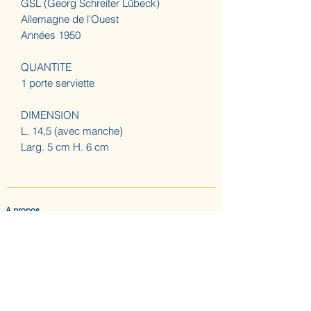
GSL (Georg Schreiter Lübeck)
Allemagne de l'Ouest
Années 1950
QUANTITE
1 porte serviette
DIMENSION
L. 14,5 (avec manche)
Larg. 5 cm H. 6 cm
A propos
ACCUEIL
LES AUGUSTINES
ATELIER (SUR RDV) NOUS CONTACTER
CONFIDENTIALITE & CGV