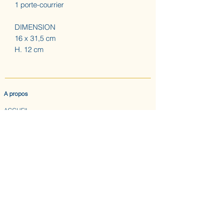
1 porte-courrier
DIMENSION
16 x 31,5 cm
H. 12 cm
A propos
ACCUEIL
LES AUGUSTINES
ATELIER (SUR RDV) NOUS CONTACTER
CONFIDENTIALITE & CGV
Nous suivre
INSTAGRAM
ABONNEZ-VOUS AU BULLETIN DES AUGUSTINES
Envoyer