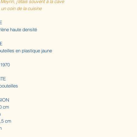
Meyrin, j'étais souvent à la cave
un coin de la cuisine
E
lène haute densité
E
uteilles en plastique jaune
 1970
ITE
bouteilles
SION
0 cm
m
3,5 cm
m