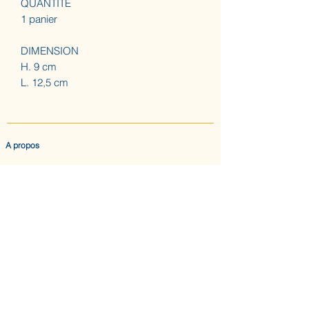
QUANTITE
1 panier
DIMENSION
H. 9 cm
L. 12,5 cm
A propos
ACCUEIL
LES AUGUSTINES
ATELIER (SUR RDV) NOUS CONTACTER
CONFIDENTIALITE & CGV
Nous suivre
INSTAGRAM
ABONNEZ-VOUS AU BULLETIN DES AUGUSTINES