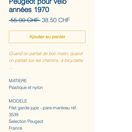
Peugeot pour vélo
années 1970
Prix
Prix
 55.00 CHF 
38.50 CHF
original
promotionnel
Ajouter au panier
Quand on partait de bon matin, quand
on partait sur les chemins, à bicyclette
...
MATIERE
Plastique et nylon
MODELE
Filet garde-jupe - pare-manteau réf.
3539
Selection Peugeot
France