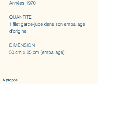
Années 1970
QUANTITE
1 filet garde-jupe dans son emballage
d'origine
DIMENSION
50 cm x 25 cm (emballage)
A propos
ACCUEIL
LES AUGUSTINES
ATELIER (SUR RDV) NOUS CONTACTER
CONFIDENTIALITE & CGV
Nous suivre
INSTAGRAM