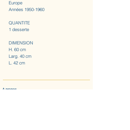
Europe
Années 1950-1960
QUANTITE
1 desserte
DIMENSION
H. 60 cm
Larg. 40 cm
L. 42 cm
A propos
ACCUEIL
LES AUGUSTINES
ATELIER (SUR RDV) NOUS CONTACTER
CONFIDENTIALITE & CGV