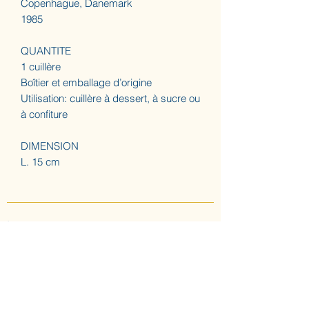
Copenhague, Danemark
1985
QUANTITE
1 cuillère
Boîtier et emballage d’origine
Utilisation: cuillère à dessert, à sucre ou
à confiture
DIMENSION
L. 15 cm
A propos
ACCUEIL
LES AUGUSTINES
ATELIER (SUR RDV) NOUS CONTACTER
CONFIDENTIALITE & CGV