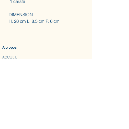
1 carafe
DIMENSION
H. 20 cm L. 8,5 cm P. 6 cm
A propos
ACCUEIL
LES AUGUSTINES
ATELIER (SUR RDV) NOUS CONTACTER
CONFIDENTIALITE & CGV
Nous suivre
INSTAGRAM
ABONNEZ-VOUS AU BULLETIN DES AUGUSTINES
Envoyer