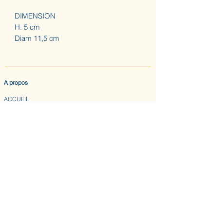
DIMENSION
H. 5 cm
Diam 11,5 cm
A propos
ACCUEIL
LES AUGUSTINES
ATELIER (SUR RDV) NOUS CONTACTER
CONFIDENTIALITE & CGV
Nous suivre
INSTAGRAM
ABONNEZ-VOUS AU BULLETIN DES AUGUSTINES
Envoyer