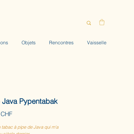
ions
Objets
Rencontres
Vaisselle
e Java Pypentabak
Prix
 CHF
 tabac à pipe de Java qui m'a
 siècle dernier...