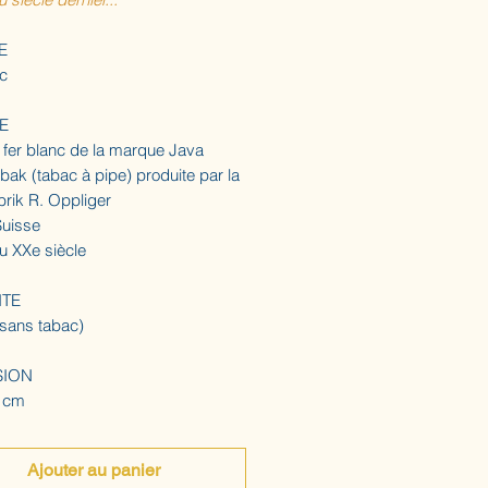
E
nc
E
 fer blanc de la marque Java
ak (tabac à pipe) produite par la
brik R. Oppliger
Suisse
u XXe siècle
ITE
(sans tabac)
SION
8 cm
Ajouter au panier