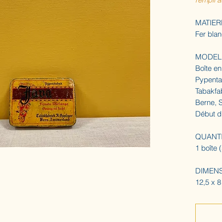
MATIER
Fer bla
MODEL
Boîte en
Pypentab
Tabakfa
Berne, 
Début d
QUANT
1 boîte 
DIMEN
12,5 x 