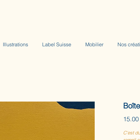
Illustrations
Label Suisse
Mobilier
Nos créat
Boît
15.00
C'est du
rempli au